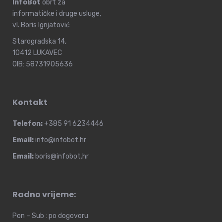
InfoBot
obrt za
informatičke i druge usluge,
vl. Boris Ignjatović
Starogradska 14,
10412 LUKAVEC
OIB: 58731905636
Kontakt
Telefon:
+385 91 6234446
Email:
info@infobot.hr
Email:
boris@infobot.hr
Radno vrijeme:
Pon – Sub : po dogovoru